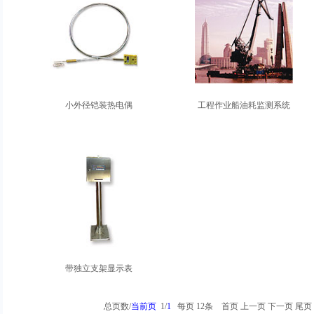
小外径铠装热电偶
工程作业船油耗监测系统
带独立支架显示表
总页数/
当前页
1/
1
每页 12条
首页
上一页
下一页
尾页