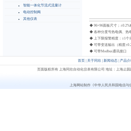
智能一体化节流式流量计
电动控制阀
其他仪表
◆ 96×96面板尺寸；±0.2
◆ 各种分度号热电偶、热
◆ 上下限报警精度：±1
◆ 可带变送输出（精度±0.
◆ 可带Modbus通讯接口
首页
|
关于同欣
|
新闻动态
|
产品介
页面版权所有 上海同欣自动化仪表有限公司 地址：上海止园路621号五楼 邮编
上海网站制作
《中华人民共和国电信与信息